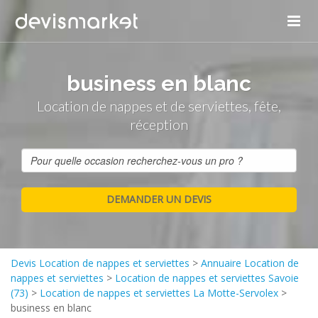
business en blanc
Location de nappes et de serviettes, fête,
réception
Devis Location de nappes et serviettes
>
Annuaire Location de
nappes et serviettes
>
Location de nappes et serviettes Savoie
(73)
>
Location de nappes et serviettes La Motte-Servolex
>
business en blanc