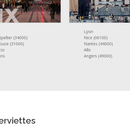
Lyon
pellier (34000)
Nice (06100)
ouse (31000)
Nantes (44000)
cio
Albi
ens
Angers (49000)
erviettes