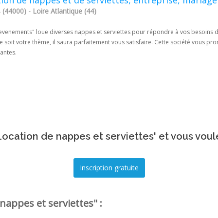
ion de nappes et de serviettes, entreprise, mariage
(44000) - Loire Atlantique (44)
 evenements" loue diverses nappes et serviettes pour répondre à vos besoins da
 soit votre thème, il saura parfaitement vous satisfaire. Cette société vous pro
santes.
ocation de nappes et serviettes' et vous voul
nappes et serviettes" :