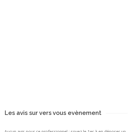
Les avis sur vers vous evènement
Aucun avis pour ce professionnel ; soyez le 1er à en déposer un