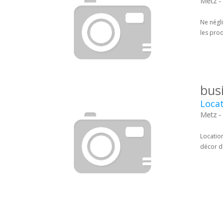
Metz -
Ne négl
les prod
bus
Locat
Metz -
Location
décor de