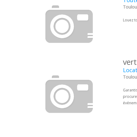
Toute
Toulou
Louez t
vert
Locat
Toulou
Garanti
procurer
événeme