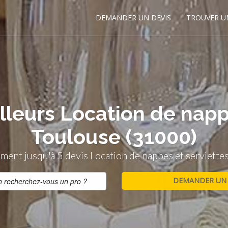
DEMANDER UN DEVIS
TROUVER U
lleurs Location de napp
Toulouse (31000)
ent jusqu'à 5 devis Location de nappes et serviett