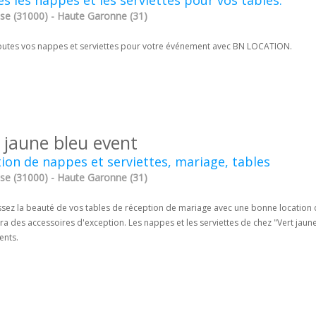
s les nappes et les serviettes pour vos tables.
se (31000) - Haute Garonne (31)
outes vos nappes et serviettes pour votre événement avec BN LOCATION.
 jaune bleu event
ion de nappes et serviettes, mariage, tables
se (31000) - Haute Garonne (31)
ssez la beauté de vos tables de réception de mariage avec une bonne location 
a des accessoires d'exception. Les nappes et les serviettes de chez "Vert jaun
nts.