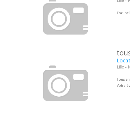
Lille -
TocLoc l
tou
Locat
Lille -
Tous en 
Votre é