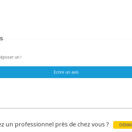
s
déposer un !
Ecrire un avis
z un professionnel près de chez vous ?
DEMAN