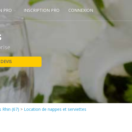
N PRO
INSCRIPTION PRO
CONNEXION
s
prise
 Rhin (67)
>
Location de nappes et serviettes