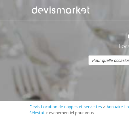
Loca
Devis Location de nappes et serviettes
>
Annuaire Lo
Sélestat
>
evenementiel pour vous