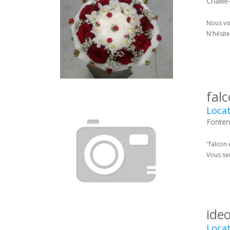
Chaillé
Nous vou
N'hésit
fal
Locat
Fonten
"falcon 
Vous se
ide
Locat