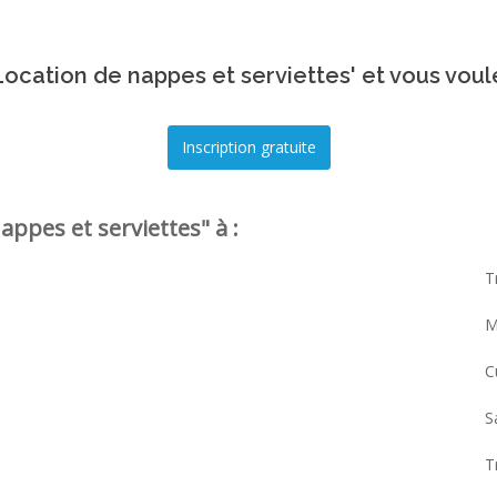
ocation de nappes et serviettes' et vous voul
ppes et serviettes" à :
T
M
C
S
T