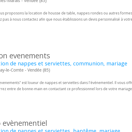
-les-Marais - Vendée (85)
s proposons la location de housse de table, nappes rondes ou autres formes, ch
ez pas à nous contactez afin que nous établissions un devis personnalisé à vot
con evenements
ion de nappes et serviettes, communion, mariage
ay-le-Comte - Vendée (85)
evenements" est loueur de nappes et serviettes dans l'événementiel. Il vous off
rrez entre de bonne-main en contactant ce professionnel lors de votre mariag
o evènementiel
ion de nappes et serviettes, baptême, mariage