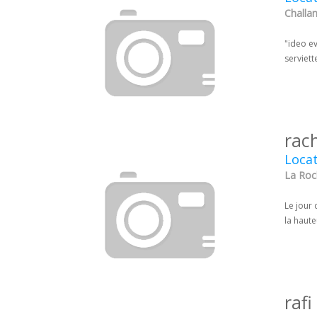
Challan
"ideo e
serviett
rac
Locat
La Roc
Le jour 
la haute
raf