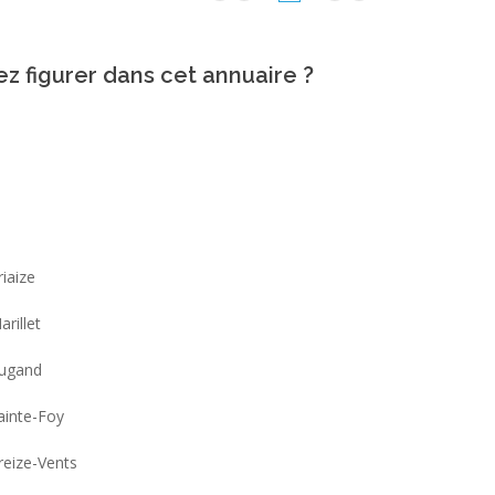
ez figurer dans cet annuaire ?
riaize
arillet
ugand
ainte-Foy
reize-Vents