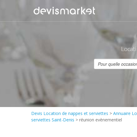
Locati
Devis Location de nappes et serviettes
>
Annuaire Lo
serviettes Saint-Denis
>
réunion evènementiel