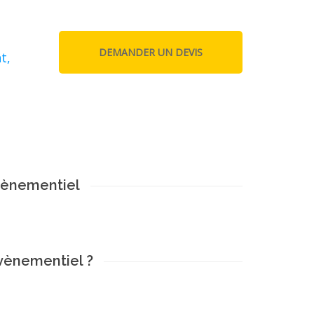
t,
vènementiel
vènementiel ?