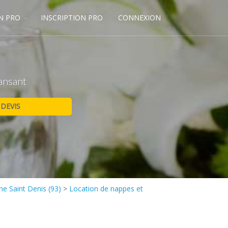
N PRO
INSCRIPTION PRO
CONNEXION
dansant
ne Saint Denis (93)
>
Location de nappes et