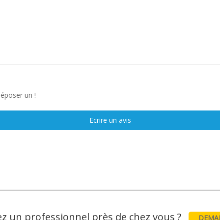
déposer un !
Ecrire un avis
z un professionnel près de chez vous ?
DEMAN