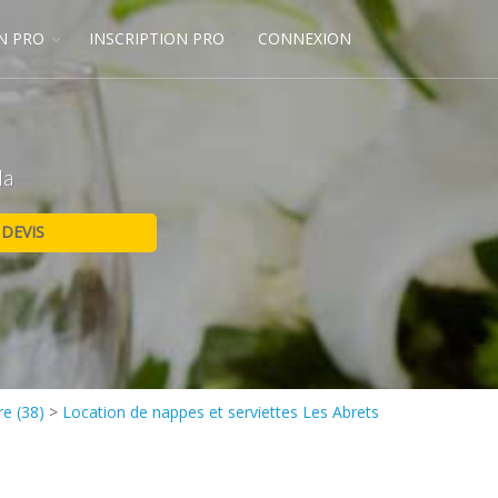
N PRO
INSCRIPTION PRO
CONNEXION
la
re (38)
>
Location de nappes et serviettes Les Abrets