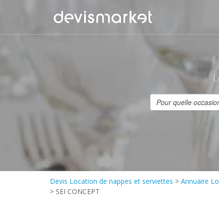
L
Devis Location de nappes et serviettes
>
Annuaire Lo
>
SEI CONCEPT