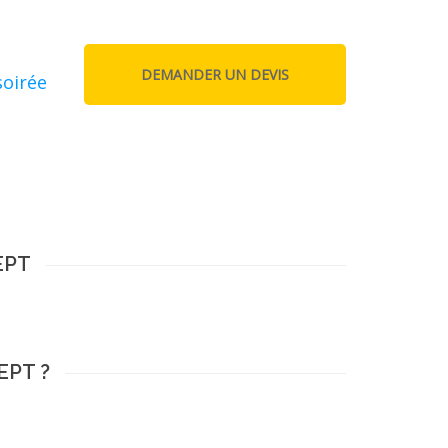
soirée
EPT
EPT ?