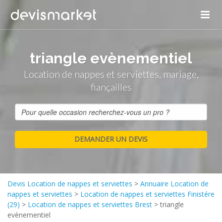
triangle evènementiel
Location de nappes et serviettes, mariage,
fiançailles
Devis Location de nappes et serviettes
>
Annuaire Location de
nappes et serviettes
>
Location de nappes et serviettes Finistére
(29)
>
Location de nappes et serviettes Brest
>
triangle
evènementiel