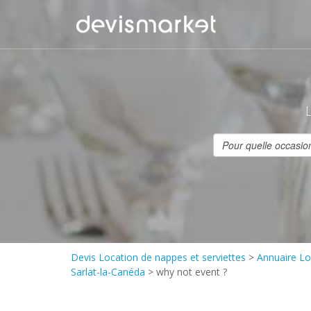
Devis Location de nappes et serviettes
>
Annuaire Lo
Sarlat-la-Canéda
>
why not event ?