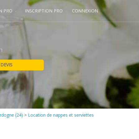
N PRO
INSCRIPTION PRO
CONNEXION
n
rdogne (24)
>
Location de nappes et serviettes