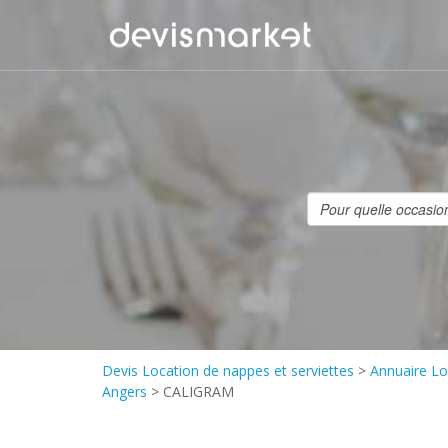
Devis Location de nappes et serviettes
>
Annuaire Lo
Angers
>
CALIGRAM