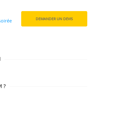
soirée
M
M ?