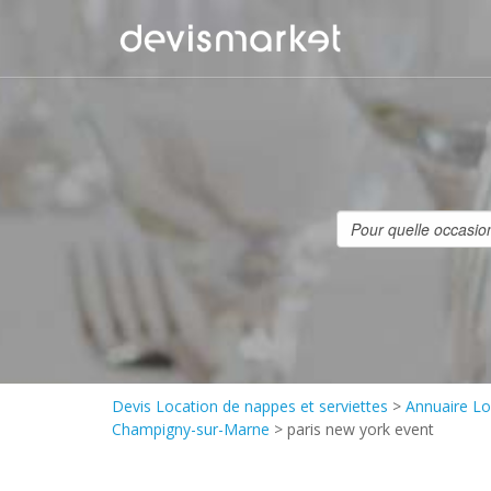
Devis Location de nappes et serviettes
>
Annuaire Lo
Champigny-sur-Marne
>
paris new york event